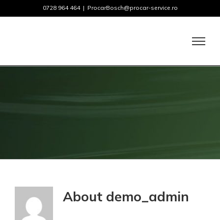
Skip
0728 964 464
|
ProcarBosch@procar-service.ro
to
content
About
demo_admin