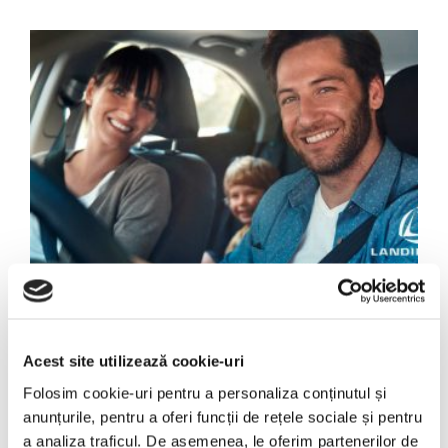
Instalații GPL GPL Landi
Renzo prin Procar Reșița
Acest site utilizează cookie-uri
Folosim cookie-uri pentru a personaliza conținutul și
– montaj autorizat și
anunțurile, pentru a oferi funcții de rețele sociale și pentru
a analiza traficul. De asemenea, le oferim partenerilor de