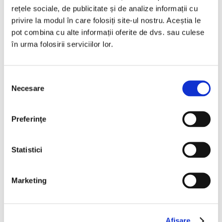
intervenţii tehnice în
rețele sociale, de publicitate și de analize informații cu
privire la modul în care folosiți site-ul nostru. Aceștia le
garanţie şi post-garanţie
pot combina cu alte informații oferite de dvs. sau culese
în urma folosirii serviciilor lor.
Suntem reprezentanți în Județul Caraș-Severin ai
Selecția
renumitei companii italiene Landi Renzo, un nume cu
Necesare
consimțământului
By
demo_admin
|
August 11th, 2022
|
Uncategorized
|
0
Preferinţe
Comments
Read More
Statistici
Marketing
Afişare