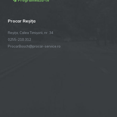
Programează-te
Procar Reșița
Reșița, Calea Timișorii, nr. 34
0255-210.312
ProcarBosch@procar-service.ro